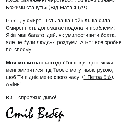
Ісуса: «Блаженні миротворці, бо вони синами
Божими стануть» (
Від Матвія 5:9
).
friend, у смиренність ваша найбільша сила!
Смиренність допомагає подолати проблеми!
Яків мав багато ідей, як умилостивити брата,
але це були людські роздуми. А Бог все зробив
по-своєму!
Моя молитва сьогодні:
Господи, допоможи
мені змиритися під Твоєю могутньою рукою,
щоб Ти підніс мене свого часу! (
1 Петра 5:6
).
Амінь!
Ви – справжнє диво!