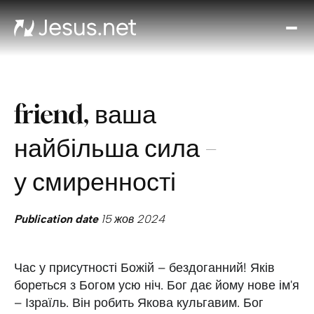
Вел
Хто
таки
Ісус
friend, ваша
Віде
Онл
найбільша сила –
ку
Ди
у смиренності
кож
д
Publication date
15 жов 2024
Кон
Час у присутності Божій – бездоганний! Яків
бореться з Богом усю ніч. Бог дає йому нове ім'я
– Ізраїль. Він робить Якова кульгавим. Бог