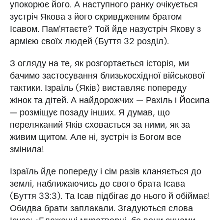
упокорює його. А наступного ранку очікується
зустріч Якова з його скривдженим братом
Ісавом. Пам'ятаєте? Той йде назустріч Якову з
армією своїх людей (Буття 32 розділ).
З огляду на те, як розгортається історія, ми
бачимо застосування близькосхідної військової
тактики. Ізраїль (Яків) виставляє попереду
жінок та дітей. А найдорожчих — Рахіль і Йосипа
— розміщує позаду інших. Я думав, що
переляканий Яків сховається за ними, як за
живим щитом. Але ні, зустріч із Богом все
змінила!
Ізраїль йде попереду і сім разів кланяється до
землі, наближаючись до свого брата Ісава
(Буття 33:3). Та Ісав підбігає до нього й обіймає!
Обидва брати заплакали. Згадуються слова