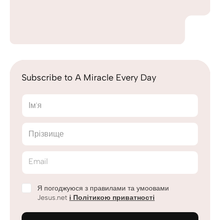
Subscribe to A Miracle Every Day
Ім'я
Прізвище
Email
Я погоджуюся з правилами та умоовами
Jesus.net
і Політикою приватності