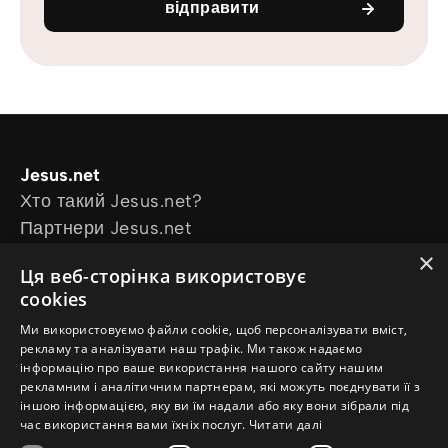
відправити
Jesus.net
Хто такий Jesus.net?
Партнери Jesus.net
Приєднатися до Jesus.net
×
Ця веб-сторінка використовує
Explore
cookies
Статті для читання
Ми використовуємо файли cookie, щоб персоналізувати вміст,
Відео
рекламу та аналізувати наш трафік. Ми також надаємо
Our projects
інформацію про ваше використання нашого сайту нашим
Маю питання
рекламним і аналітичним партнерам, які можуть поєднувати її з
іншою інформацією, яку ви їм надали або яку вони зібрали під
Follow us
час використання вами їхніх послуг.
Читати далі