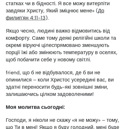
статках чи в бідності. Я все можу витерпіти
завдяки Христу, Який зміцнює мене» (
До
филип'ян 4:11-13
).
Якщо чесно, людині важко відмовитись від
комфорту. Саме тому деякі релігійні школи та
окремі віруючі цілеспрямовано зменшують
порції їжі або змінюють температуру в оселях,
щоб побачити себе у новому світлі.
friend, що б не відбувалося, де б ви не
опинилися – коли Христос усередині вас, ви
здатні переносити будь-які зовнішні зміни,
залишаючись цілком задоволеними!
Моя молитва сьогодні:
Господи, я ніколи не скажу «я не можу» – тому,
що Ти в мені! Якщо я буду голодний, мені буде