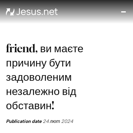
Вел
Хто
таки
Ісус
friend, ви маєте
Віде
Онл
причину бути
ку
Ди
задоволеним
кож
д
незалежно від
Кон
обставин!
Publication date
24 лют 2024