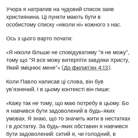
Учора я натрапив на чудовий список заяв
християнина. Ці пункти мають бути в
особистому списку «ніколи ні» кожного з нас.
Ось з цього варто почати:
«Я ніколи більше не сповідуватиму “я не можу”,
тому що “Я все можу витерпіти завдяки Христу,
Який зміцнює мене”» (
До филип'ян 4:13
).
Коли Павло написав ці слова, він був
увʼязнений. І в цьому контексті він пише:
«Кажу так не тому, що маю потребу в цьому. Бо
я навчився бути задоволений в будь-яких
умовах. Я знаю, що то значить жити в нестатках
і в достатку. За будь-яких обставин я навчився
бути задоволений: ситий я, чи голодний, в