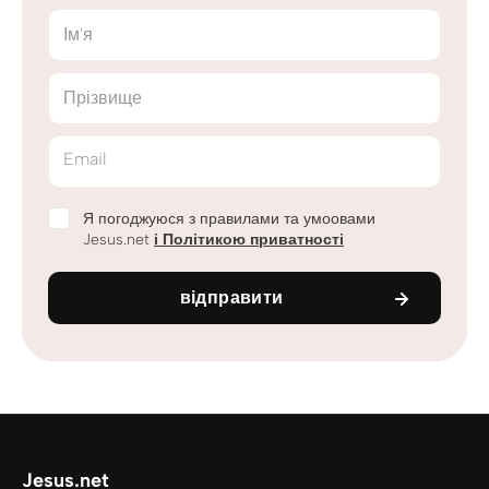
Ім'я
Прізвище
Email
Я погоджуюся з правилами та умоовами
Jesus.net
і Політикою приватності
відправити
Jesus.net