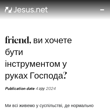
Вел
Хто
таки
Ісус
friend, ви хочете
Віде
Онл
бути
ку
Ди
інструментом у
кож
д
руках Господа?
Кон
Publication date
4 гру 2024
Ми всі живемо у суспільстві, де нормально