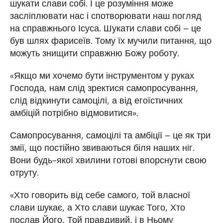
шукати слави собі. І це розуміння може
засліплювати нас і спотворювати наш погляд
на справжнього Ісуса. Шукати слави собі – це
був шлях фарисеїв. Тому їх мучили питання, що
можуть знищити справжню Божу роботу.
«Якщо ми хочемо бути інструментом у руках
Господа, нам слід зректися самопросування,
слід відкинути самоцілі, а від егоїстичних
амбіцій потрібно відмовитися».
Самопросування, самоцілі та амбіції – це як три
змії, що постійно звиваються біля наших ніг.
Вони будь-якої хвилини готові впорснути свою
отруту.
«Хто говорить від себе самого, той власної
слави шукає, а Хто слави шукає Того, Хто
послав Його, Той правдивий, і в Ньому