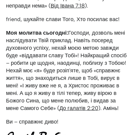
неправди нема» (
Від Івана 7:18
).
friend, шукайте слави Того, Хто посилає вас!
Моя молитва сьогодні:
Господи, дозволь мені
наслідувати Твій приклад. Навіть посеред
духовного успіху, нехай моєю метою завжди
буде «віддавати славу Тобі»! Найкращий спосіб
– робити це щодня, наодинці, поблизу з Тобою!
Нехай моє «я» буде розіп'яте, щоб «справжнє
життя», що знаходиться лише в Тобі, вирує в
мені! «І живу вже не я, а Христос проживає в
мені. А що я живу в тілі тепер, живу вірою в
Божого Сина, що мене полюбив, і видав за
мене Самого Себе» (
До галатів 2:20
). Амінь!
Ви – справжнє диво!