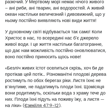
разючий. У Мертвому морі немає нічого живого
– ані риби, ані тварин, ані водоростей. А живий
океан настільки величезний і дивовижний, що у
ньому постійно виявляють нові види життя!
У духовному світі відбувається так само! Коли
Христос в нас, то всередині нас бʼє джерело
живої води. І це життя настільки багатогранне,
що дає нам можливість постійно оновлюватися,
воно постійно приносить щось нове!
«Безліч живих істот оселиться скрізь, хоч би де
протікав цей потік… Різноманітні плодові дерева
ростимуть по обох берегах ріки. Листя їхнє не
в’янутиме, не падатимуть плоди їхні. Щомісяця
вони родитимуть, оскільки вода з храму тече до
них. Плоди їхні підуть на поживу їжу, а листя —
на ліки» (
Єзекіїля 47:9-12
).