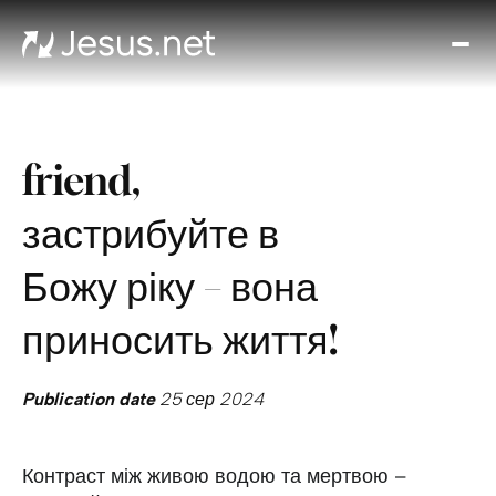
Вел
Хто
таки
Ісус
friend,
Віде
Онл
застрибуйте в
ку
Ди
Божу ріку – вона
кож
д
приносить життя!
Кон
Publication date
25 сер 2024
Контраст між живою водою та мертвою –