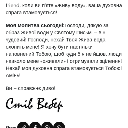
friend, коли ви п'єте «Живу воду», ваша духовна
спрага втамовується!
Моя молитва сьогодні:
Господи, дякую за
образ Живої води у Святому Письмі – він
чудовий! Господи, нехай Твоя Жива вода
охопить мене! Я хочу бути настільки
наповнений Тобою, щоб куди б я не йшов, люди
навколо мене «оживали» і отримували зцілення!
Нехай моя духовна спрага втамовується Тобою!
Амінь!
Ви – справжнє диво!
Share