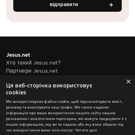
відправити
Jesus.net
Хто такий Jesus.net?
Партнери Jesus.net
Приєднатися до Jesus.net
×
Ця веб-сторінка використовує
Explore
cookies
Статті для читання
Ми використовуємо файли cookie, щоб персоналізувати вміст,
Відео
рекламу та аналізувати наш трафік. Ми також надаємо
Our projects
інформацію про ваше використання нашого сайту нашим
Маю питання
рекламним і аналітичним партнерам, які можуть поєднувати її з
іншою інформацією, яку ви їм надали або яку вони зібрали під
Follow us
час використання вами їхніх послуг.
Читати далі