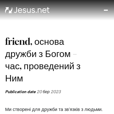
Вел
Хто
таки
Ісус
friend, основа
Віде
Онл
дружби з Богом –
ку
Ди
час, проведений з
кож
д
Ним
Кон
Publication date
20 бер 2023
Ми створені для дружби та зв'язків з людьми.