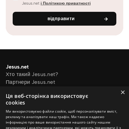
Jesus.net
і Політикою приватності
відправити
Jesus.net
Хто такий Jesus.net?
Партнери Jesus.net
Приєднатися до Jesus.net
×
Ця веб-сторінка використовує
Explore
cookies
Статті для читання
Ми використовуємо файли cookie, щоб персоналізувати вміст,
Відео
рекламу та аналізувати наш трафік. Ми також надаємо
Our projects
інформацію про ваше використання нашого сайту нашим
Маю питання
рекламним і аналітичним партнерам, які можуть поєднувати її з