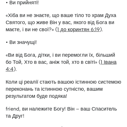
• Ви прийняті!
«Хіба ви не знаєте, що ваше тіло то храм Духа
Святого, що живе Він у вас, якого від Бога ви
маєте, і ви не свої?» (
1 до коринтян 6:19
).
• Ви значущі!
«Ви від Бога, дітки, і ви перемогли їх, більший
бо Той, Хто в вас, аніж той, хто в світі» (
1 Івана
4:4
).
Коли ці реалії стають вашою істинною системою
переконань та істинною сутністю, вашим
результатом буде подяка!
friend, ви належите Богу! Він – ваш Спаситель
та Друг!