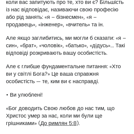
коли вас запитують про те, хто ви є? Більшість
із нас відповідає, називаючи свою професію
або рід занять: «я – бізнесмен», «я –
продавець», «інженер», «вчитель» та ін.
Але якщо заглибитись, ми могли б сказати: «я –
син», «брат», «чоловік», «батько», «дідусь»... Такі
відповіді розкривають вашу особистість.
Але є глибше фундаментальне питання: «Хто
ви у світлі Бога?» Це ваша справжня
особистість — те, ким ви є насправді.
• Ви улюблені!
«Бог доводить Свою любов до нас тим, що
Христос умер за нас, коли ми були ще
грішниками» (
До римлян 5:8
).