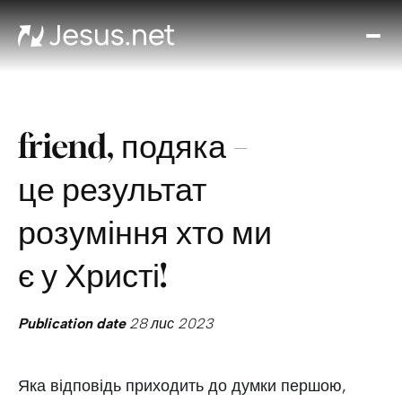
Вел
Хто
таки
Ісус
friend, подяка –
Віде
Онл
це результат
ку
Ди
розуміння хто ми
кож
д
є у Христі!
Кон
Publication date
28 лис 2023
Яка відповідь приходить до думки першою,