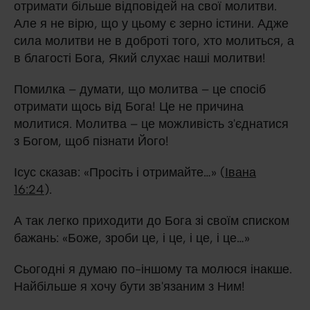
отримати більше відповідей на свої молитви.
Але я не вірю, що у цьому є зерно істини. Адже
сила молитви не в доброті того, хто молиться, а
в благості Бога, Який слухає наші молитви!
Помилка – думати, що молитва – це спосіб
отримати щось від Бога! Це не причина
молитися. Молитва – це можливість з'єднатися
з Богом, щоб пізнати Його!
Ісус сказав: «Просіть і отримайте…» (
Івана
16:24
).
А так легко приходити до Бога зі своїм списком
бажань: «Боже, зроби це, і це, і це, і це…»
Сьогодні я думаю по-іншому та молюся інакше.
Найбільше я хочу бути зв'язаним з Ним!