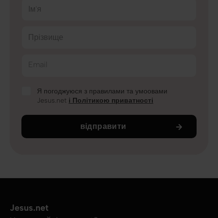
Ім'я
Прізвище
Email
Я погоджуюся з правилами та умоовами
Jesus.net
і Політикою приватності
відправити
Jesus.net