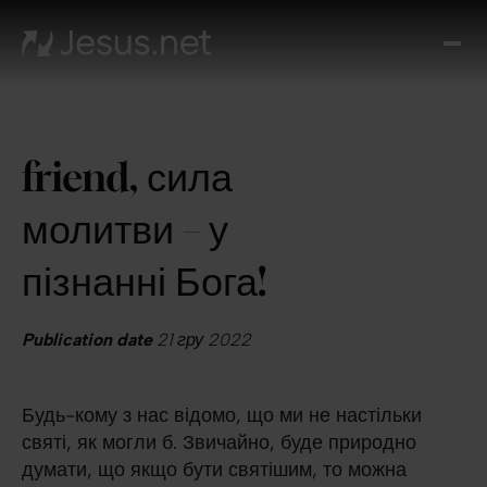
Вел
Хто
таки
Ісус
friend, сила
Віде
Онл
молитви – у
ку
Ди
пізнанні Бога!
кож
д
Publication date
21 гру 2022
Кон
Будь-кому з нас відомо, що ми не настільки
святі, як могли б. Звичайно, буде природно
думати, що якщо бути святішим, то можна