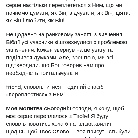
серце настільки переплететься з Ним, що ми
почнемо думати, як Він, відчувати, як Він, діяти,
як Він і любити, як Він!
Нещодавно на ранковому занятті з вивчення
Біблії усі учасники зіштовхнулися з проблемою
запізнення. Кожен звернув на це увагу та
поділився думками. Але, зрештою, ми всі
підтвердили, що Бог говорив нам про
необхідність пригальмувати.
friend, сповільнитися – єдиний спосіб
«переплестися» з Ним!
Моя молитва сьогодні:
Господи, я хочу, щоб
моє серце переплелося з Твоїм! Я буду
сповільнюватись хоча б на кілька хвилин
щодня, щоб Твоє Слово і Твоя присутність були