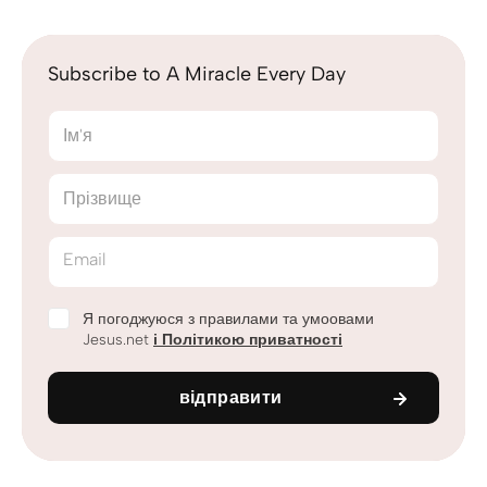
Subscribe to A Miracle Every Day
Ім'я
Прізвище
Email
Я погоджуюся з правилами та умоовами
Jesus.net
і Політикою приватності
відправити