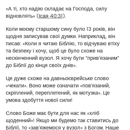
«А ті, хто надію складає на Господа, силу
відновлять» (
Ісая 40:31
).
Коли моєму старшому сину було 13 років, він
щодня записував свої думки. Наприклад, він
писав: «Коли я читаю Біблію, то відчуваю втіху
та безпеку і хочу, щоб це було схоже на
нескінченний вузол. Я хочу бути “прив'язаним”
до Біблії до кінця своїх днів».
Це дуже схоже на давньоєврейське слово
«чекати». Воно може означати «пов'язаний,
скріплений, переплетений, як мотузка». Це
умова здобуття нової сили!
Слово Боже має бути для нас як «хліб
щоденний»! Якщо ми будемо так ставитись до
Біблії, то «зав'яжемося у вузол» з Богом. Наше