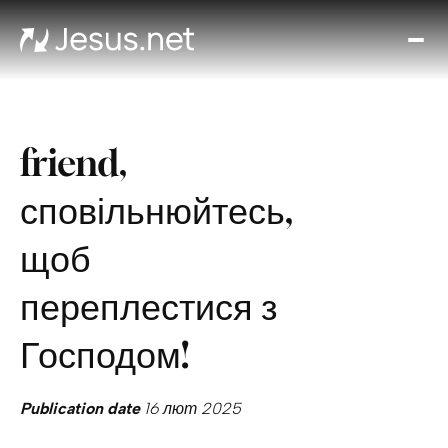
Вел
Хто
таки
Ісус
friend,
Віде
Онл
сповільнюйтесь,
ку
Ди
щоб
кож
д
переплестися з
Кон
Господом!
Publication date
16 лют 2025