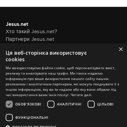
Jesus.net
Хто такий Jesus.net?
Партнери Jesus.net
Приєднатися до Jesus.net
×
Ця веб-сторінка використовує
Explore
cookies
Статті для читання
Ми використовуємо файли cookie, щоб персоналізувати вміст,
Відео
рекламу та аналізувати наш трафік. Ми також надаємо
Our projects
інформацію про ваше використання нашого сайту нашим
Маю питання
рекламним і аналітичним партнерам, які можуть поєднувати її з
іншою інформацією, яку ви їм надали або яку вони зібрали під
Follow us
час використання вами їхніх послуг.
Читати далі
ОБОВ'ЯЗКОВІ
АНАЛІТИЧНІ
ЦІЛЬОВІ
ФУНКЦІОНАЛЬНІ