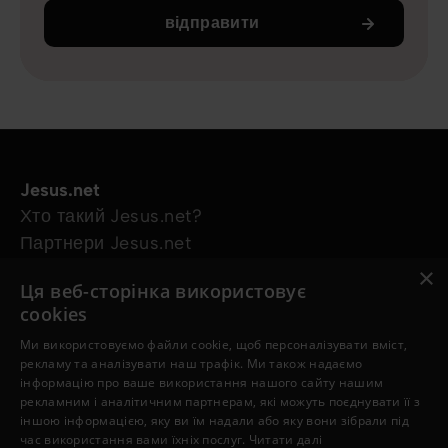
відправити
Jesus.net
Хто такий Jesus.net?
Партнери Jesus.net
Приєднатися до Jesus.net
×
Ця веб-сторінка використовує
Explore
cookies
Статті для читання
Ми використовуємо файли cookie, щоб персоналізувати вміст,
Відео
рекламу та аналізувати наш трафік. Ми також надаємо
Our projects
інформацію про ваше використання нашого сайту нашим
Маю питання
рекламним і аналітичним партнерам, які можуть поєднувати її з
іншою інформацією, яку ви їм надали або яку вони зібрали під
Follow us
час використання вами їхніх послуг.
Читати далі