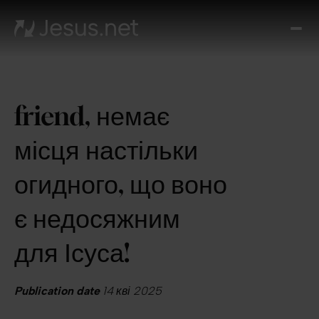
Вел
Хто
таки
Ісус
friend, немає
Віде
Онл
місця настільки
ку
Ди
огидного, що воно
кож
д
є недосяжним
Кон
для Ісуса!
Publication date
14 кві 2025