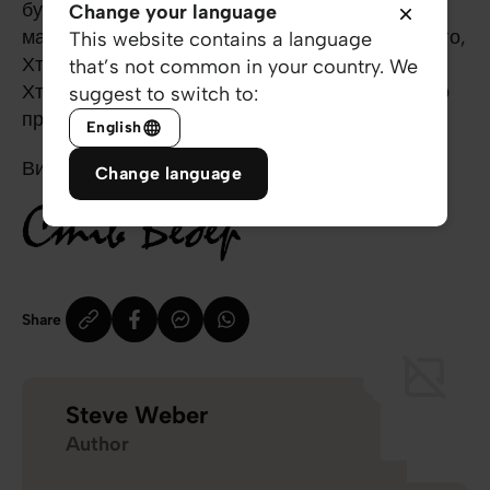
бути. Ти знаєш, що я робив те, чого ніколи не
Change your language
мав робити. Але я приходжу до Тебе – Єдиного,
This website contains a language
Хто любить мене так, як Ти любиш. Ти – Той,
that’s not common in your country. We
Хто спокутує та відновлює мене. Ти – Той, Хто
suggest to switch to:
прощає мене! Амінь!
English
Ви – справжнє диво!
Change language
Share
Steve Weber
Author