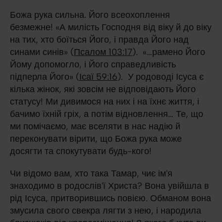
Божа рука сильна. Його всеохоплення
безмежне! «А милість Господня від віку й до віку
на тих, хто боїться Його, і правда Його над
синами синів» (
Псалом 103:17
). «…рамено Його
Йому допомогло, і Його справедливість
підперла Його» (
Ісаї 59:16
). У родоводі Ісуса є
кілька жінок, які зовсім не відповідають Його
статусу! Ми дивимося на них і на їхнє життя, і
бачимо їхній гріх, а потім відновлення… Те, що
ми помічаємо, має вселяти в нас надію й
переконувати вірити, що Божа рука може
досягти та спокутувати будь-кого!
Чи відомо вам, хто така Тамар, чиє ім'я
знаходимо в родослів'ї Христа? Вона увійшла в
рід Ісуса, притворившись повією. Обманом вона
змусила свого свекра лягти з нею, і народила