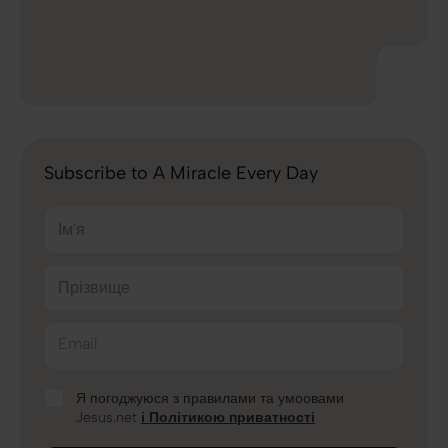
Subscribe to A Miracle Every Day
Ім'я
Прізвище
Email
Я погоджуюся з правилами та умоовами
Jesus.net
і Політикою приватності