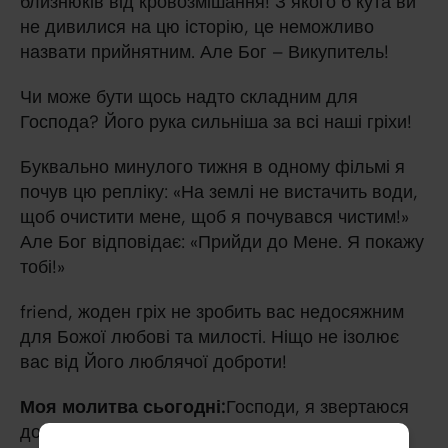
близнюків від кровозмішання! З якого б кута ви
не дивилися на цю історію, це неможливо
назвати прийнятним. Але Бог – Викупитель!
Чи може бути щось надто складним для
Господа? Його рука сильніша за всі наші гріхи!
Буквально минулого тижня в одному фільмі я
почув цю репліку: «На землі не вистачить води,
щоб очистити мене, щоб я почувався чистим!»
Але Бог відповідає: «Прийди до Мене. Я покажу
тобі!»
friend, жоден гріх не зробить вас недосяжним
для Божої любові та милості. Ніщо не ізолює
вас від Його люблячої доброти!
Моя молитва сьогодні:
Господи, я звертаюся
до Тебе. Ти знаєш, що я бував там, де не мав