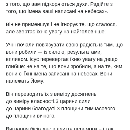
з того, що вам підкоряються духи. Радійте з
того, що імена ваші написані на небесах».
Він не применшує і не ігнорує те, що сталося,
але звертає їхню увагу на найголовніше!
Учні почали пов'язувати свою радість із тим, що
вони робили — із силою, результатами,
впливом. Ісус перевертає їхню увагу на дещо
глибше: не на те, що вони зробили, а на те, ким
вони є. Їхні імена записані на небесах. Вони
належать Йому.
Він переводить їх з виміру досягнень
до виміру власності.З царини сили
до царини благодаті.З площини тимчасового
до площини вічного.
Вигнання бісів дає відчуття перемоги – і так