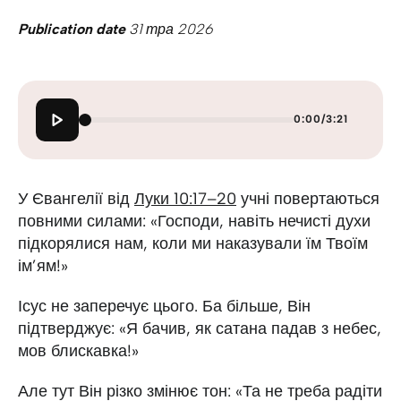
Publication date
31 тра 2026
0:00
/
3:21
У Євангелії від
Луки 10:17–20
учні повертаються
повними силами: «Господи, навіть нечисті духи
підкорялися нам, коли ми наказували їм Твоїм
ім’ям!»
Ісус не заперечує цього. Ба більше, Він
підтверджує: «Я бачив, як сатана падав з небес,
мов блискавка!»
Але тут Він різко змінює тон: «Та не треба радіти