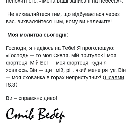
непохитного: «Імена ваші записані на небесах».
Не вихваляйтеся тим, що відбувається через
вас, вихваляйтеся Тим, Кому ви належите!
Моя молитва сьогодні:
Господи, я надіюсь на Тебе! Я проголошую:
«Господь — то моя Скеля, мій притулок і моя
фортеця. Мій Бог — моя фортеця, куди я
ховаюсь. Він — щит мій, ріг, який мене рятує. Він
— моя схованка в горах неприступних! (
Псалми
18:3
).
Ви – справжнє диво!