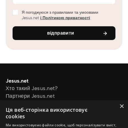
Я погоджуюся з правилами та умоовами
Jesus.net
і Політикою приватності
відправити
Jesus.net
Хто такий Jesus.net?
Партнери Jesus.net
Приєднатися до Jesus.net
×
Ця веб-сторінка використовує
Explore
cookies
Статті для читання
Ми використовуємо файли cookie, щоб персоналізувати вміст,
Відео