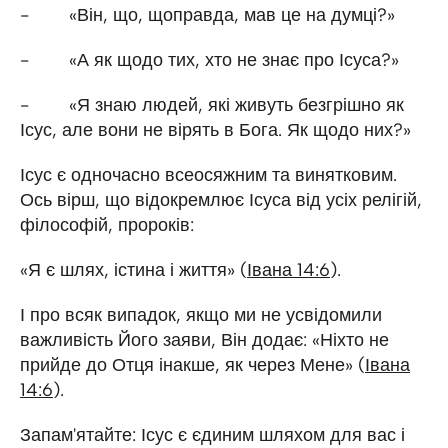
- «Він, що, щоправда, мав це на думці?»
- «А як щодо тих, хто не знає про Ісуса?»
- «Я знаю людей, які живуть безгрішно як
Ісус, але вони не вірять в Бога. Як щодо них?»
Ісус є одночасно всеосяжним та винятковим.
Ось вірш, що відокремлює Ісуса від усіх релігій,
філософій, пророків:
«Я є шлях, істина і життя» (
Івана 14:6
).
І про всяк випадок, якщо ми не усвідомили
важливість Його заяви, Він додає: «Ніхто не
прийде до Отця інакше, як через Мене» (
Івана
14:6
).
Запам'ятайте: Ісус є єдиним шляхом для вас і