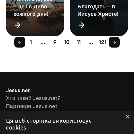
– це і є Диво
Благодать – в
кожного дня!
Иисусе Христе!
1
...
9
10
11
...
121
Jesus.net
Хто такий Jesus.net?
Партнери Jesus.net
Приєднатися до Jesus.net
×
Ця веб-сторінка використовує
Explore
cookies
Статті для читання