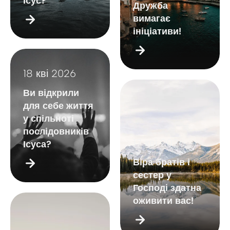
Ісус?
Дружба
вимагає
ініціативи!
18 кві 2026
Ви відкрили
для себе життя
у спільноті
послідовників
17 кві 2026
Ісуса?
Віра братів і
сестер у
Господі здатна
оживити вас!