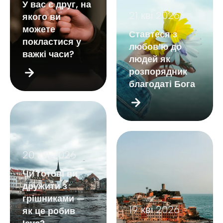
У вас є друг, на
21 кві 2026
якого ви
можете
Ставтеся з
покластися у
любовʼю до
важкі часи?
людей як
розпорядник
благодаті Бога
20 кві 2026
Чи готові ви
дружити з
грішниками —
19 кві 2026
як це робив