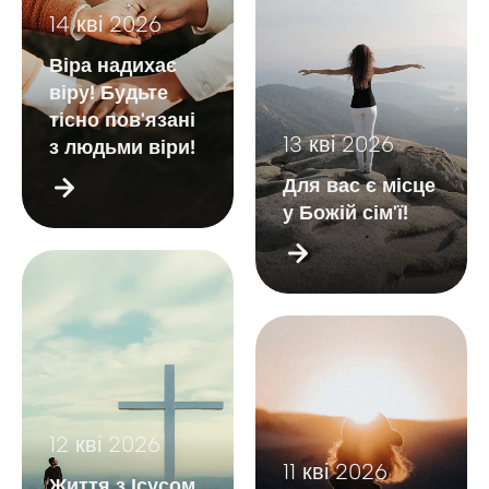
14 кві 2026
Віра надихає
віру! Будьте
тісно пов'язані
13 кві 2026
з людьми віри!
Для вас є місце
у Божій сім'ї!
12 кві 2026
11 кві 2026
Життя з Ісусом