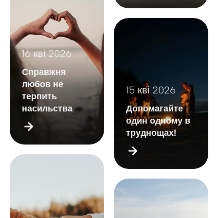
16 кві 2026
Справжня
любов не
15 кві 2026
терпить
насильства
Допомагайте
один одному в
труднощах!