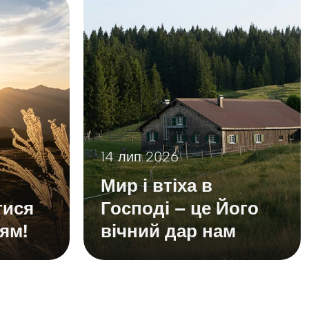
14 лип 2026
Мир і втіха в
тися
Господі – це Його
ям!
вічний дар нам