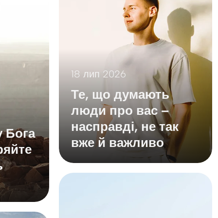
18 лип 2026
Те, що думають
люди про вас –
насправді, не так
у Бога
вже й важливо
ряйте
ь