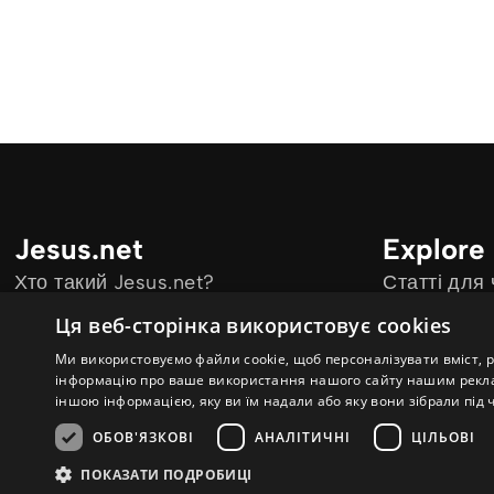
Jesus.net
Explore
Хто такий Jesus.net?
Статті для
Партнери Jesus.net
Відео
Ця веб-сторінка використовує cookies
Приєднатися до Jesus.net
Ми використовуємо файли cookie, щоб персоналізувати вміст, 
інформацію про ваше використання нашого сайту нашим реклам
іншою інформацією, яку ви їм надали або яку вони зібрали під 
ОБОВ'ЯЗКОВІ
АНАЛІТИЧНІ
ЦІЛЬОВІ
© Copyright 2026 ua.Jesus.net
Політика конфіденційності
Файл
ПОКАЗАТИ ПОДРОБИЦІ