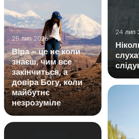
24 лип 
25 лип 2026
Нікол
Віра – це не коли
слуха
знаєш, чим все
сліду
закінчиться, а
довіра Богу, коли
майбутнє
незрозуміле