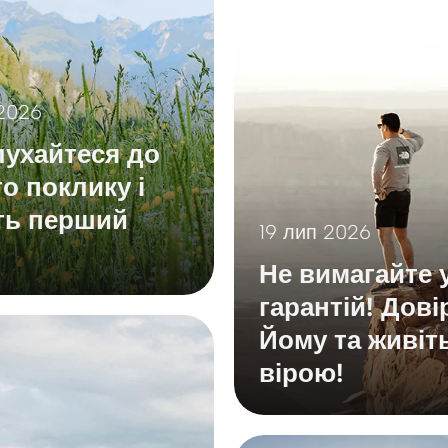
2026
ухайтеся до
о поклику і
ть перший
19 лип 2026
Не вимагайте 
гарантій! Дові
Йому та живіт
вірою!