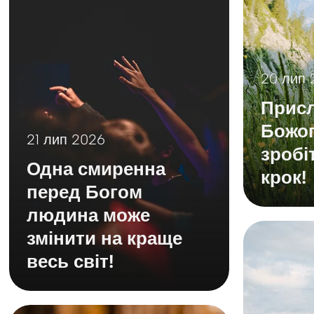
20 лип 
Присл
Божог
21 лип 2026
зробі
Одна смиренна
крок!
перед Богом
людина може
змінити на краще
весь світ!