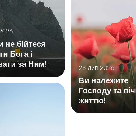
2026
и не бійтеся
ти Бога і
вати за Ним!
23 лип 2026
Ви належите
Господу та ві
життю!