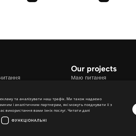
Our projects
 читання
Маю питання
рекламу та аналізувати наш трафік. Ми також надаємо
ним і аналітичним партнерам, які можуть поєднувати її з
час використання вами їхніх послуг.
Читати далі
ФУНКЦІОНАЛЬНІ
и cookie
a
WebNL
site