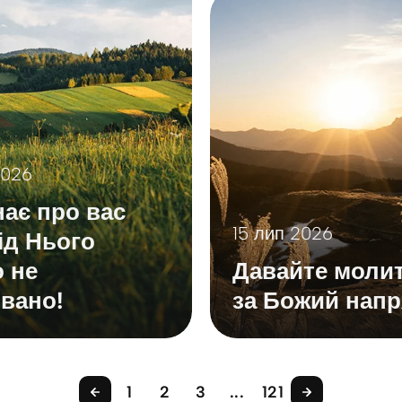
2026
нає про вас
15 лип 2026
від Нього
о не
Давайте моли
вано!
за Божий напр
1
2
3
...
121