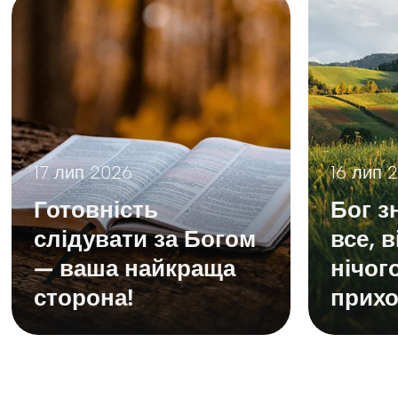
17 лип 2026
16 лип 
Готовність
Бог з
слідувати за Богом
все, 
— ваша найкраща
нічог
сторона!
прихо