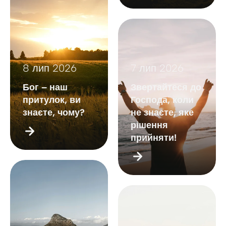
8 лип 2026
7 лип 2026
Бог – наш
Звертайтеся до
притулок, ви
Господа, коли
знаєте, чому?
не знаєте, яке
рішення
прийняти!