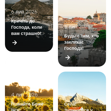
6 лип 2026
Кричіть до
5 лип 2026
Господа, коли
вам страшно!
Будьте тим, хто
закликає
Господа!
4 лип 2026
3 лип 2026
Пізнайте Боже
Села!
ім'я!
Зупиніться у