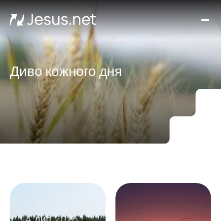
Вел
Хто
таки
Ісус
Диво кожного дня
Віде
Онл
ку
Ди
кож
д
Кон
14 лип 2026