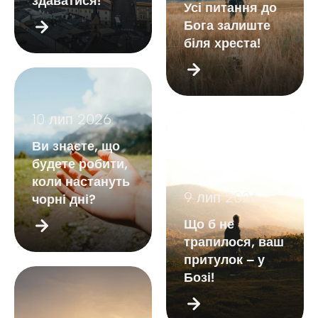
здаватися!
Усі питання до
Бога залиште
біля хреста!
10 лип 2026
Ви знаєте, що
будете робити,
коли настануть
9 лип 2026
чорні дні?
Що б не
трапилося, ваш
притулок – у
Бозі!