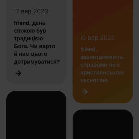
17 вер 2023
friend, день
спокою був
16 вер 2023
традицією
Бога. Чи варто
friend,
й нам цього
завантаженість
дотримуватися?
справами не є
християнською
чеснотою