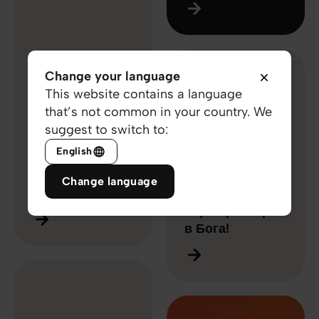
Change your language
19 вер 2023
This website contains a language
that’s not common in your country. We
friend, у вас
suggest to switch to:
18 вер 2023
вдається не
English
турбуватися,
friend, день
долаючи хаос і
відпочинку –
Change language
кризи?
також
перевірка віри
в Бога!