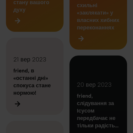
стану вашого
схильні
духу
«заклякати» у
власних хибних
переконаннях
21 вер 2023
friend, в
«останні дні»
20 вер 2023
спокуса стане
нормою!
friend,
слідування за
Ісусом
передбачає не
тільки радість…