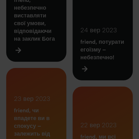
friend,
небезпечно
виставляти
свої умови,
24 вер 2023
відповідаючи
на заклик Бога
friend, потурати
егоїзму –
небезпечно!
23 вер 2023
friend, чи
впадете ви в
22 вер 2023
спокусу –
залежить від
friend, ми всі